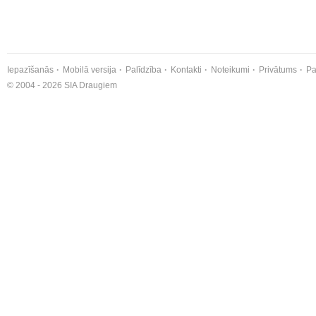
Iepazīšanās
Mobilā versija
Palīdzība
Kontakti
Noteikumi
Privātums
Pa
© 2004 - 2026 SIA Draugiem