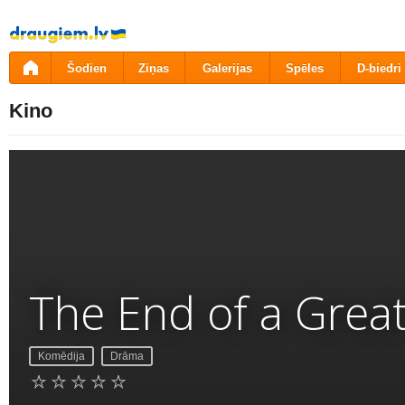
Pāriet
uz
saturu
Šodien
Ziņas
Galerijas
Spēles
D-biedri
Kino
The End of a Great
Komēdija
Drāma