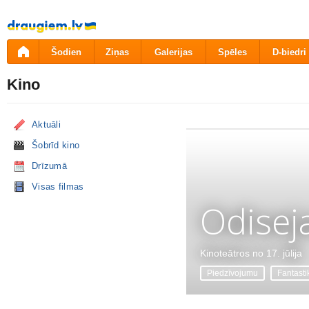
Pāriet
uz
saturu
Šodien
Ziņas
Galerijas
Spēles
D-biedri
Kino
Aktuāli
Šobrīd kino
Drīzumā
Visas filmas
Odisej
Kinoteātros no 17. jūlija
Piedzīvojumu
Fantasti