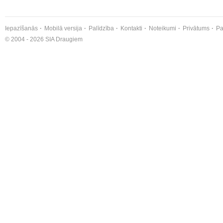
Iepazīšanās
Mobilā versija
Palīdzība
Kontakti
Noteikumi
Privātums
Pa
© 2004 - 2026 SIA Draugiem