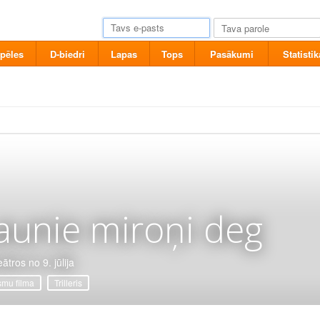
pēles
D-biedri
Lapas
Tops
Pasākumi
Statistik
aunie miroņi deg
ātros no 9. jūlija
mu filma
Trilleris