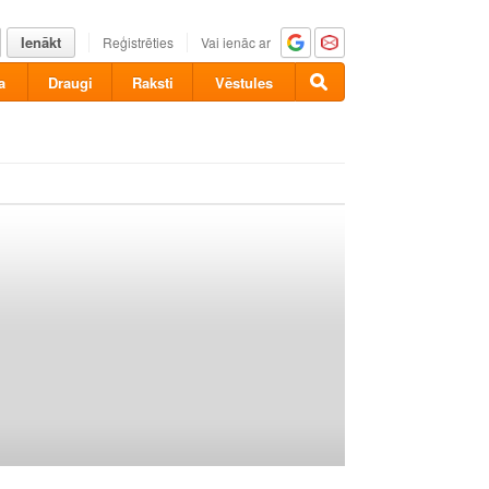
Ienākt
Reģistrēties
Vai ienāc ar
a
Draugi
Raksti
Vēstules