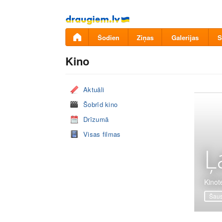
Pāriet
uz
saturu
Šodien
Ziņas
Galerijas
S
Kino
Aktuāli
Šobrīd kino
Drīzumā
Visas filmas
Ļ
Kinote
Šaus