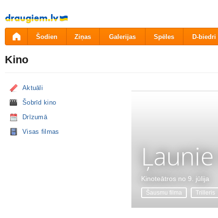
Pāriet
uz
saturu
Šodien
Ziņas
Galerijas
Spēles
D-biedri
Kino
Aktuāli
Šobrīd kino
Drīzumā
Visas filmas
Ļaunie
Kinoteātros no 9. jūlija
Šausmu filma
Trilleris