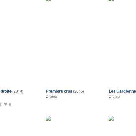
 droite
Premiers crus
Les Gardienn
(2014)
(2015)
Drāma
Drāma
0
0