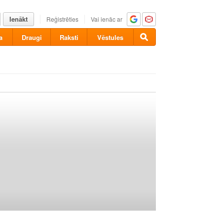
Ienākt
Reģistrēties
Vai ienāc ar
a
Draugi
Raksti
Vēstules