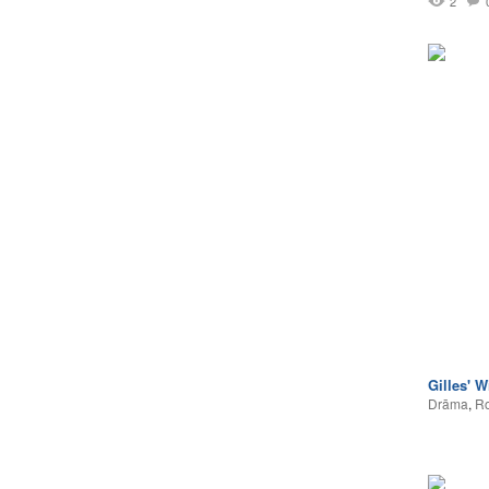
2
Gilles' W
Drāma
,
Ro