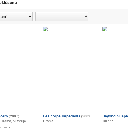
eklēšana
Zero
Les corps impatients
Beyond Suspi
(2007)
(2003)
,
Drāma
,
Mistērija
Drāma
Trilleris