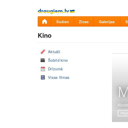
Pāriet
uz
saturu
Šodien
Ziņas
Galerijas
S
Kino
Aktuāli
Šobrīd kino
Drīzumā
Visas filmas
M
Kinote
Pied