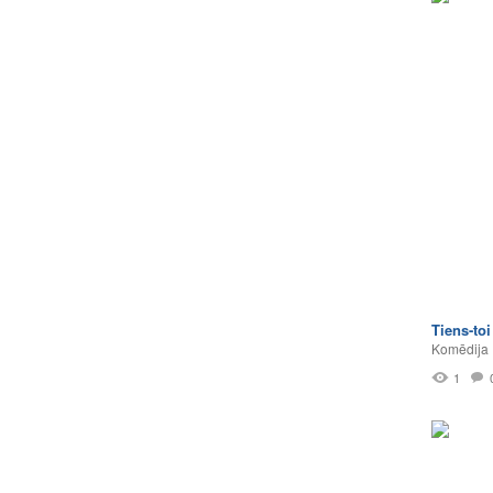
Tiens-toi
Komēdija
1