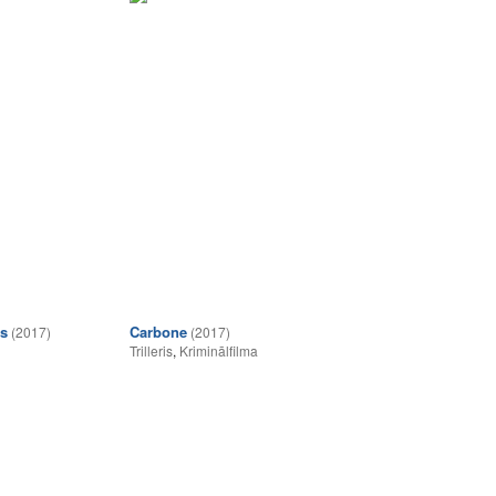
es
Carbone
(2017)
(2017)
Trilleris
,
Kriminālfilma