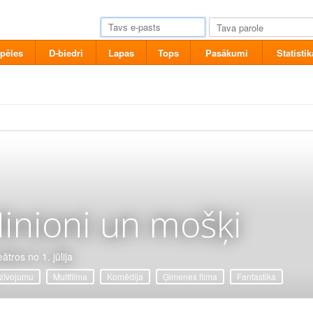
pēles
D-biedri
Lapas
Tops
Pasākumi
Statistik
inioni un mošķi
ātros no 1. jūlija
zīvojumu
Multfilma
Komēdija
Ģimenes filma
Fantastika