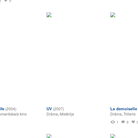
0
0
ife
UV
La demoiselle
(2004)
(2007)
mantiskais kino
Drāma
,
Mistērija
Drāma
,
Trilleris
1
0