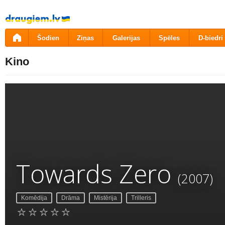
Pāriet
uz
saturu
Šodien
Ziņas
Galerijas
Spēles
D-biedri
Kino
Towards Zero
(2007)
Komēdija
Drāma
Mistērija
Trilleris