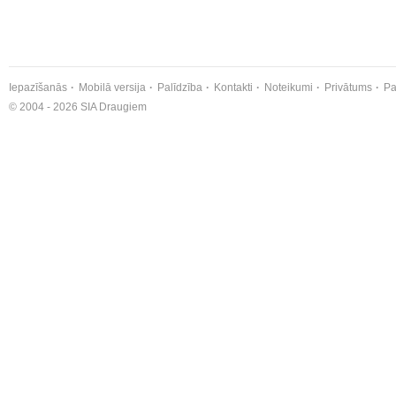
Iepazīšanās
Mobilā versija
Palīdzība
Kontakti
Noteikumi
Privātums
Pa
© 2004 - 2026 SIA Draugiem