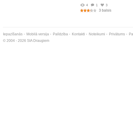
4
1
3
3 balsis
Iepazīšanās
Mobilā versija
Palīdzība
Kontakti
Noteikumi
Privātums
Pa
© 2004 - 2026 SIA Draugiem