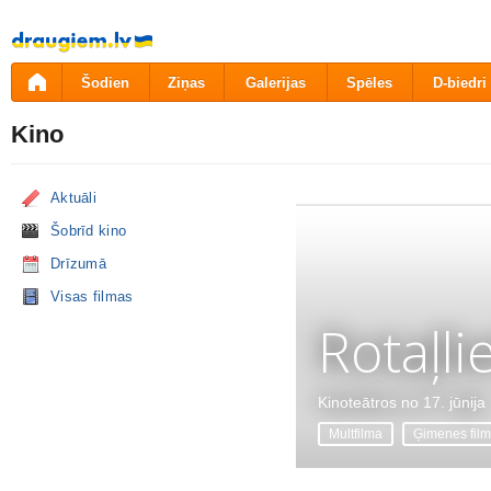
Pāriet
uz
saturu
Šodien
Ziņas
Galerijas
Spēles
D-biedri
Kino
Aktuāli
Šobrīd kino
Drīzumā
Visas filmas
Rotaļli
Kinoteātros no 17. jūnija
Multfilma
Ģimenes fil