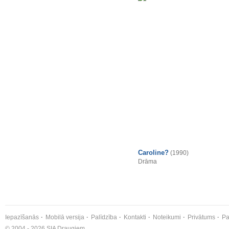
Caroline?
(1990)
Drāma
Iepazīšanās
Mobilā versija
Palīdzība
Kontakti
Noteikumi
Privātums
Pa
© 2004 - 2026 SIA Draugiem