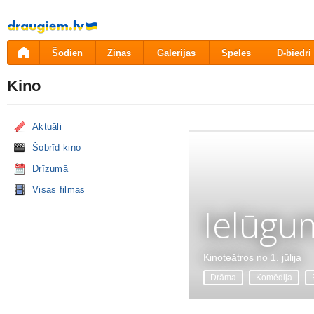
Pāriet
uz
saturu
Šodien
Ziņas
Galerijas
Spēles
D-biedri
Kino
Aktuāli
Šobrīd kino
Drīzumā
Visas filmas
Ielūgu
Kinoteātros no 1. jūlija
Drāma
Komēdija