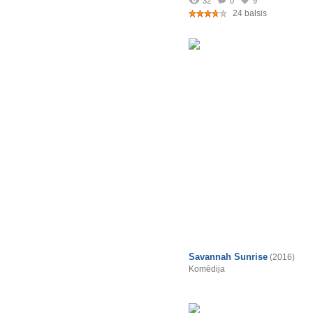
32
0
9
24 balsis
Savannah Sunrise
(2016)
Komēdija