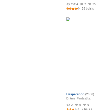
2,084
2
35
29 balsis
Desperation
(2006)
Drāma
,
Fantastika
2
0
0
2 balsis