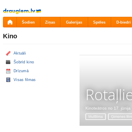
Pāriet
uz
saturu
Šodien
Ziņas
Galerijas
Spēles
D-biedri
Kino
Aktuāli
Šobrīd kino
Drīzumā
Visas filmas
Rotaļli
Kinoteātros no 17. jūnija
Multfilma
Ģimenes fil