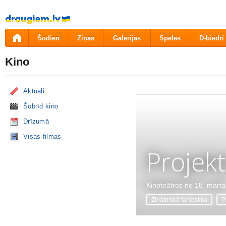
Pāriet
uz
saturu
Šodien
Ziņas
Galerijas
Spēles
D-biedri
Kino
Aktuāli
Šobrīd kino
Drīzumā
Visas filmas
Projekt
Kinoteātros no 18. marta
Zinātniskā fantastika
P