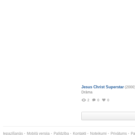
Jesus Christ Superstar
(2000
Drāma
2
0
0
Iepazīšanās
Mobilā versija
Palīdzība
Kontakti
Noteikumi
Privātums
Pa