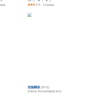
4
11
1
2
lsis
14 balsis
危險關係
)
(2012)
Drāma
,
Romantiskais kino