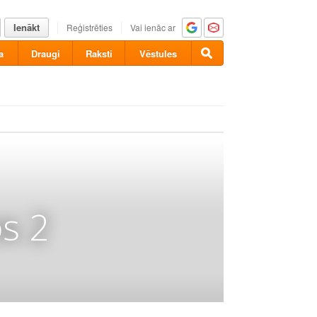
Ienākt
Reģistrēties
Vai ienāc ar
a
Draugi
Raksti
Vēstules
s 2