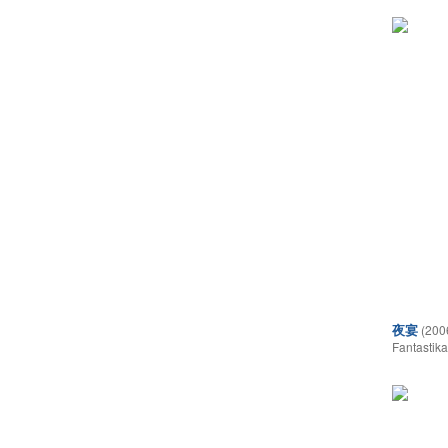
夜宴
(200
Fantastika