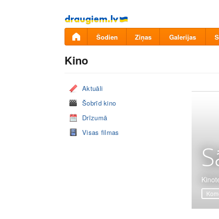
Pāriet
uz
saturu
Šodien
Ziņas
Galerijas
S
Kino
Aktuāli
Šobrīd kino
Drīzumā
Visas filmas
S
Kinot
Komē