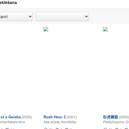
eklēšana
of a Geisha
Rush Hour 2
卧虎藏龍
(2005)
(2001)
(2000
mantiskais kino
Asa sižeta
,
Komēdija
Piedzīvojumu
,
D