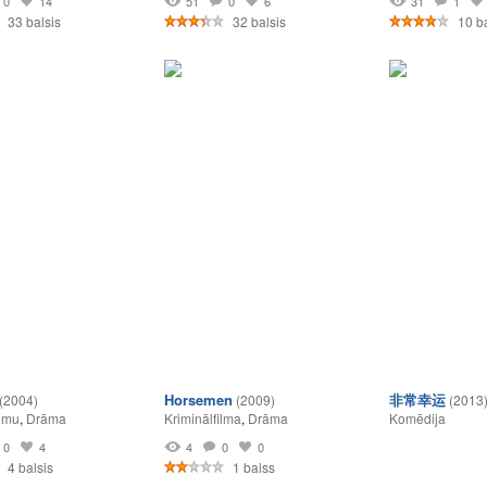
0
14
51
0
6
31
1
33 balsis
32 balsis
10 ba
Horsemen
非常幸运
(2004)
(2009)
(2013
umu
,
Drāma
Kriminālfilma
,
Drāma
Komēdija
0
4
4
0
0
4 balsis
1 balss