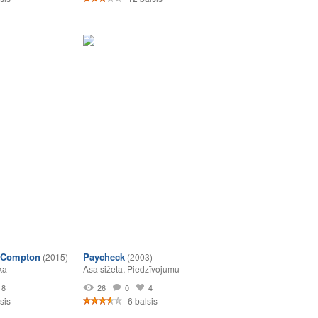
a Compton
Paycheck
(2015)
(2003)
ka
Asa sižeta
,
Piedzīvojumu
8
26
0
4
sis
6 balsis