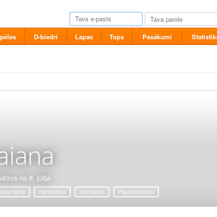
pēles
D-biedri
Lapas
Tops
Pasākumi
Statistik
aiana
ātros no 8. jūlija
nes filma
Fantastika
Komēdija
Piedzīvojumu