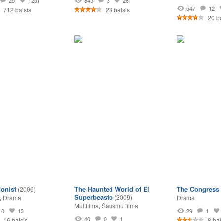
25
1251
845
3
26
547
12
712 balsis
23 balsis
20 ba
ionist
The Haunted World of El
The Congress
(2006)
Superbeasto
(2009)
,
Drāma
Drāma
Multfilma
,
Šausmu filma
0
13
29
1
40
0
1
16 balsis
8 bal