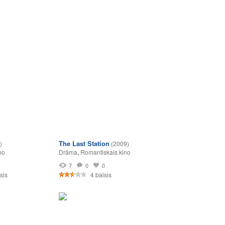
The Last Station
)
(2009)
no
Drāma
,
Romantiskais kino
1
7
0
0
sis
4 balsis