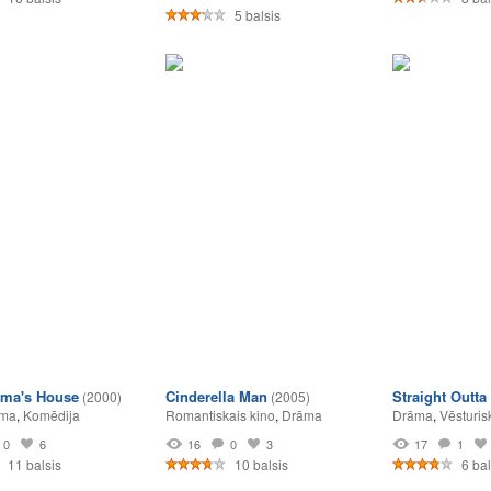
5 balsis
ma's House
Cinderella Man
Straight Outt
(2000)
(2005)
lma
,
Komēdija
Romantiskais kino
,
Drāma
Drāma
,
Vēsturis
0
6
16
0
3
17
1
11 balsis
10 balsis
6 bal