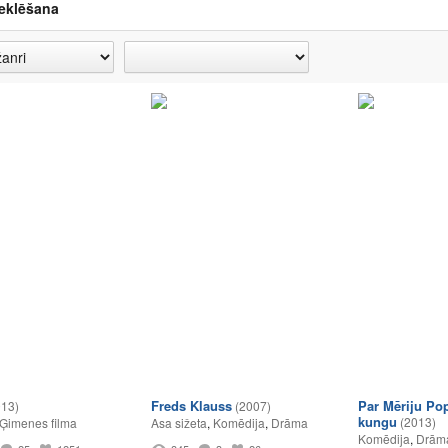
eklēšana
Freds Klauss
Par Mēriju Po
013)
(2007)
kungu
(2013)
Ģimenes filma
Asa sižeta
,
Komēdija
,
Drāma
Komēdija
,
Drām