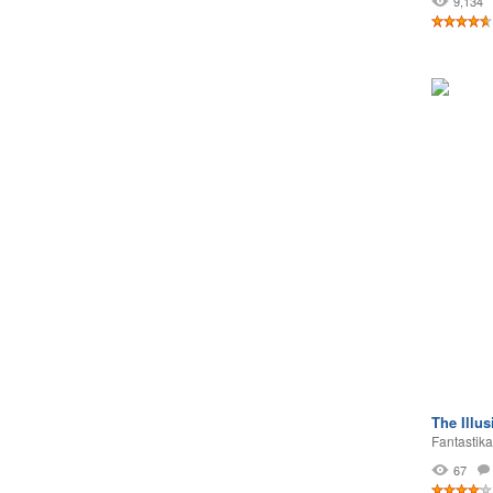
9,134
The Illus
Fantastika
67