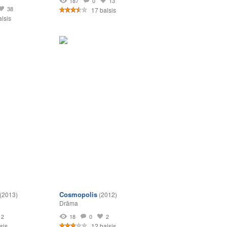
187
0
13
38
17 balsis
lsis
Cosmopolis
(2013)
(2012)
Drāma
2
18
0
2
sis
12 balsis