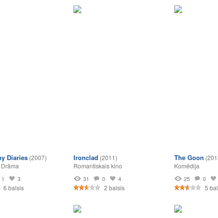
y Diaries
Ironclad
The Goon
(2007)
(2011)
(201
,
Drāma
Romantiskais kino
Komēdija
1
3
31
0
4
25
0
6 balsis
2 balsis
5 bal