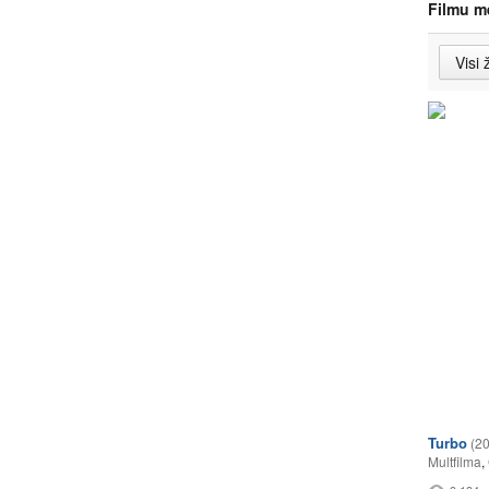
Filmu m
Turbo
(2
Multfilma
,