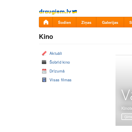
Pāriet
uz
saturu
Šodien
Ziņas
Galerijas
S
Kino
Aktuāli
Šobrīd kino
Drīzumā
Visas filmas
V
Kinote
Ģime