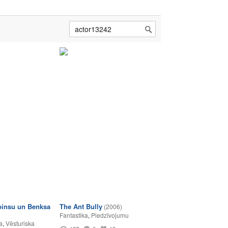
pinsu un Benksa
The Ant Bully
(2006)
Fantastika
,
Piedzīvojumu
a
,
Vēsturiska