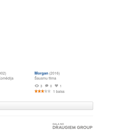
Morgan
002)
(2016)
Komēdija
Šausmu filma
1
3
0
1
1 balss