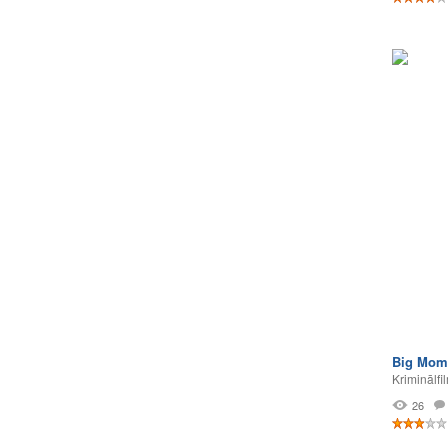
Big Mom
Kriminālfi
26