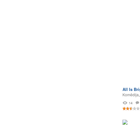
All Is Br
Komēdija
14