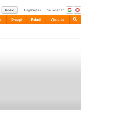
Ienākt
Reģistrēties
Vai ienāc ar
a
Draugi
Raksti
Vēstules