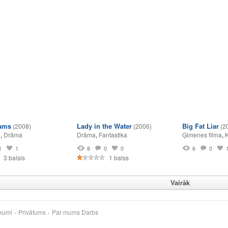
ams
Lady in the Water
Big Fat Liar
(2008)
(2006)
(2
a
,
Drāma
Drāma
,
Fantastika
Ģimenes filma
,
1
1
8
0
0
6
0
3 balsis
1 balss
Vairāk
kumi
Privātums
Par mums
Darbs