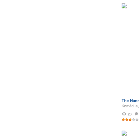
The Nann
Komēdija
20