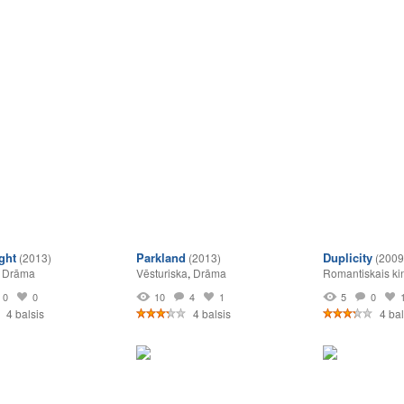
ight
Parkland
Duplicity
(2013)
(2013)
(2009
,
Drāma
Vēsturiska
,
Drāma
Romantiskais ki
0
0
10
4
1
5
0
4 balsis
4 balsis
4 bal