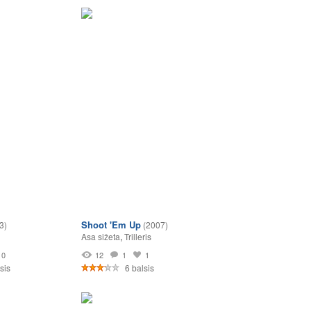
Shoot 'Em Up
3)
(2007)
Asa sižeta
,
Trilleris
0
12
1
1
sis
6 balsis