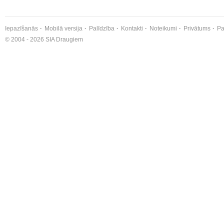
Iepazīšanās
Mobilā versija
Palīdzība
Kontakti
Noteikumi
Privātums
Pa
© 2004 - 2026 SIA Draugiem