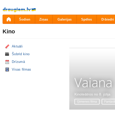
Pāriet
uz
saturu
Šodien
Ziņas
Galerijas
Spēles
D-biedri
Kino
Aktuāli
Šobrīd kino
Drīzumā
Visas filmas
Vaiana
Kinoteātros no 8. jūlija
Ģimenes filma
Fantast