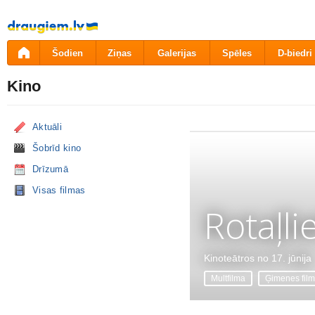
Pāriet
uz
saturu
Šodien
Ziņas
Galerijas
Spēles
D-biedri
Kino
Aktuāli
Šobrīd kino
Drīzumā
Visas filmas
Rotaļli
Kinoteātros no 17. jūnija
Multfilma
Ģimenes fil