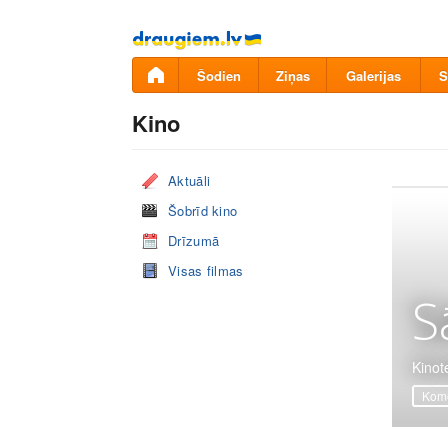
Pāriet
uz
saturu
Šodien
Ziņas
Galerijas
S
Kino
Aktuāli
Šobrīd kino
Drīzumā
Visas filmas
S
Kinot
Komē