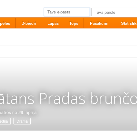
pēles
D-biedri
Lapas
Tops
Pasākumi
Statistik
ātans Pradas brunčo
eātros no 29. aprīļa
dija
Drāma