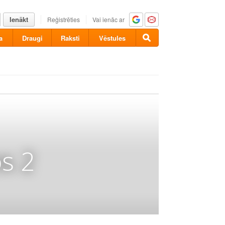
Ienākt
Reģistrēties
Vai ienāc ar
a
Draugi
Raksti
Vēstules
s 2