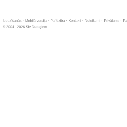
Iepazīšanās
Mobilā versija
Palīdzība
Kontakti
Noteikumi
Privātums
Pa
© 2004 - 2026 SIA Draugiem