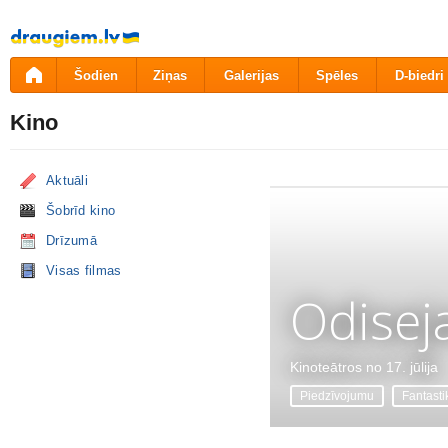
Pāriet
uz
saturu
Šodien
Ziņas
Galerijas
Spēles
D-biedri
Kino
Aktuāli
Šobrīd kino
Drīzumā
Visas filmas
Odisej
Kinoteātros no 17. jūlija
Piedzīvojumu
Fantasti