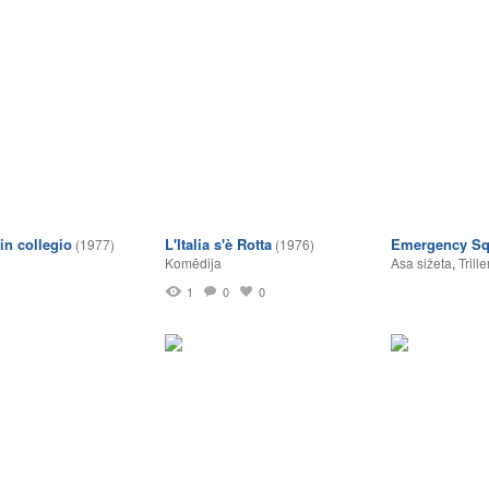
 in collegio
L'Italia s'è Rotta
Emergency S
(1977)
(1976)
Komēdija
Asa sižeta
,
Trille
1
0
0