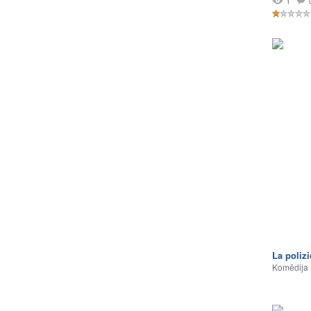
1
La polizi
Komēdija