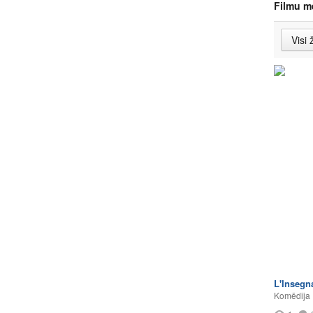
Filmu m
L'Insegn
Komēdija