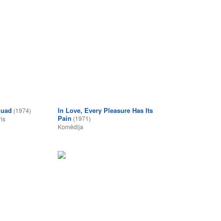
quad
In Love, Every Pleasure Has Its
(1974)
Pain
(1971)
ris
Komēdija