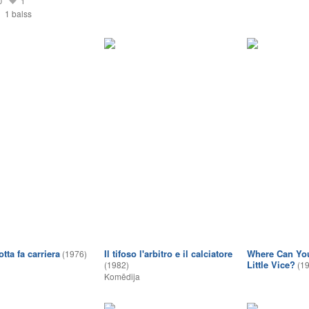
0
1
1 balss
otta fa carriera
Il tifoso l'arbitro e il calciatore
Where Can You
(1976)
Little Vice?
(1982)
(1
Komēdija