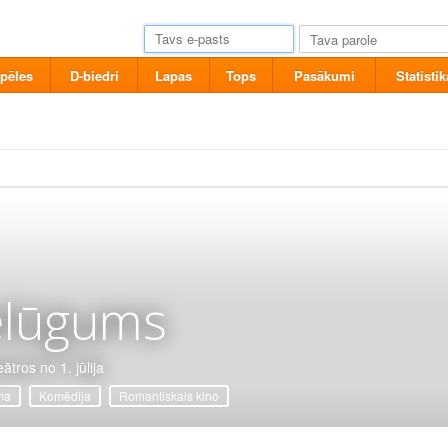
pēles
D-biedri
Lapas
Tops
Pasākumi
Statistik
elūgums
ātros no 1. jūlija
ma
Komēdija
Romantiskais kino