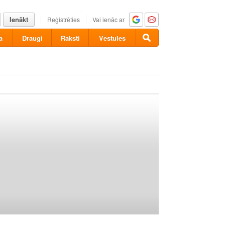
Ienākt
Reģistrēties
Vai ienāc ar
a
Draugi
Raksti
Vēstules