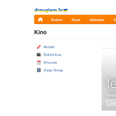
Pāriet
uz
saturu
Šodien
Ziņas
Galerijas
S
Kino
Aktuāli
Šobrīd kino
Drīzumā
Visas filmas
I
Kinote
Drā