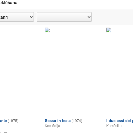
eklēšana
ante
Sesso in testa
I due assi del
(1975)
(1974)
Komēdija
Komēdija