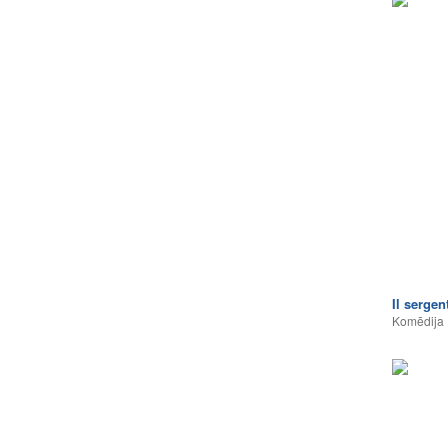
Il serge
Komēdija