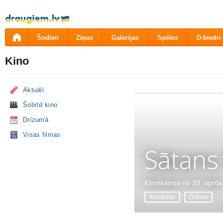
Pāriet
uz
saturu
Šodien
Ziņas
Galerijas
Spēles
D-biedri
Kino
Aktuāli
Šobrīd kino
Drīzumā
Visas filmas
Sātans
Kinoteātros no 29. aprīļa
Komēdija
Drāma