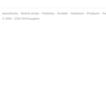
Iepazīšanās
Mobilā versija
Palīdzība
Kontakti
Noteikumi
Privātums
Pa
© 2004 - 2026 SIA Draugiem