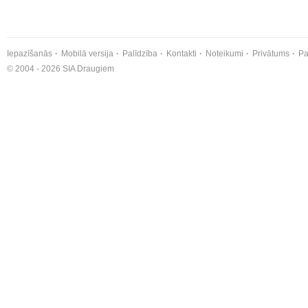
Iepazīšanās
Mobilā versija
Palīdzība
Kontakti
Noteikumi
Privātums
Pa
© 2004 - 2026 SIA Draugiem