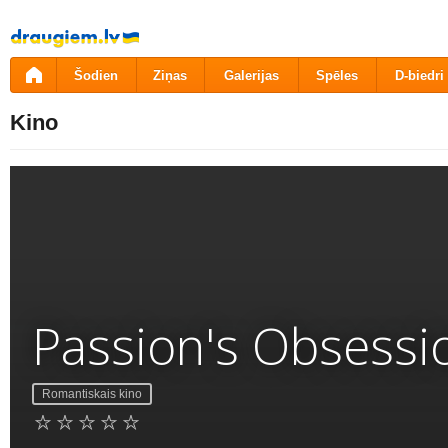
Pāriet
uz
saturu
Šodien
Ziņas
Galerijas
Spēles
D-biedri
Kino
Passion's Obsessi
Romantiskais kino