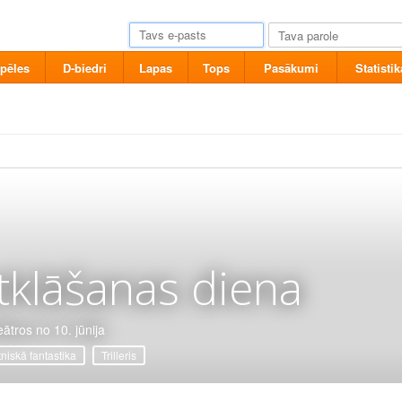
pēles
D-biedri
Lapas
Tops
Pasākumi
Statistik
tklāšanas diena
eātros no 10. jūnija
tniskā fantastika
Trilleris