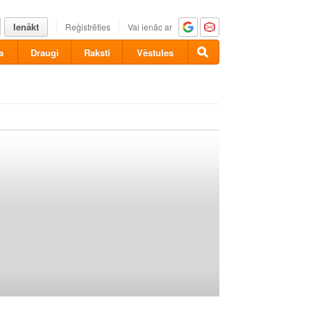
Ienākt
Reģistrēties
Vai ienāc ar
a
Draugi
Raksti
Vēstules