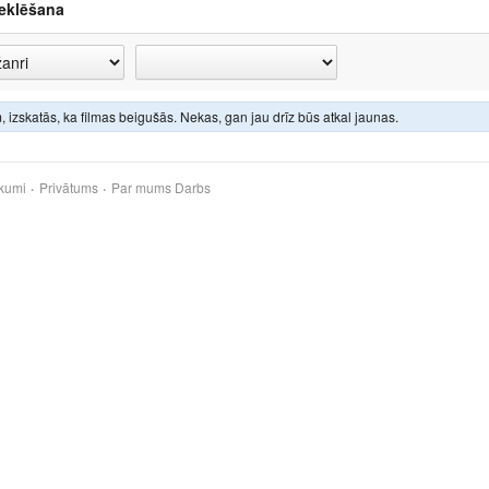
eklēšana
 izskatās, ka filmas beigušās. Nekas, gan jau drīz būs atkal jaunas.
kumi
Privātums
Par mums
Darbs