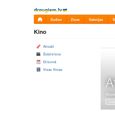
Pāriet
uz
saturu
Šodien
Ziņas
Galerijas
S
Kino
Aktuāli
Šobrīd kino
Drīzumā
Visas filmas
A
Kinot
Zinā