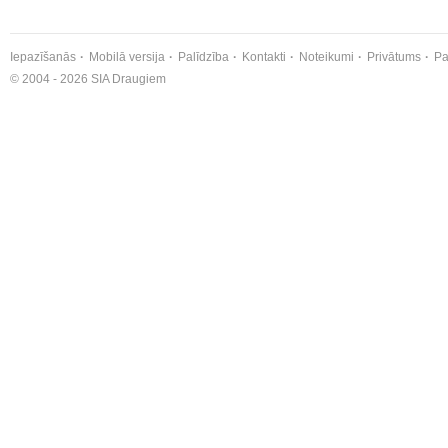
Iepazīšanās
Mobilā versija
Palīdzība
Kontakti
Noteikumi
Privātums
Pa
© 2004 - 2026 SIA Draugiem