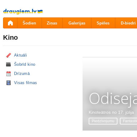
Pāriet
uz
saturu
Šodien
Ziņas
Galerijas
Spēles
D-biedri
Kino
Aktuāli
Šobrīd kino
Drīzumā
Visas filmas
Odisej
Kinoteātros no 17. jūlija
Piedzīvojumu
Fantasti