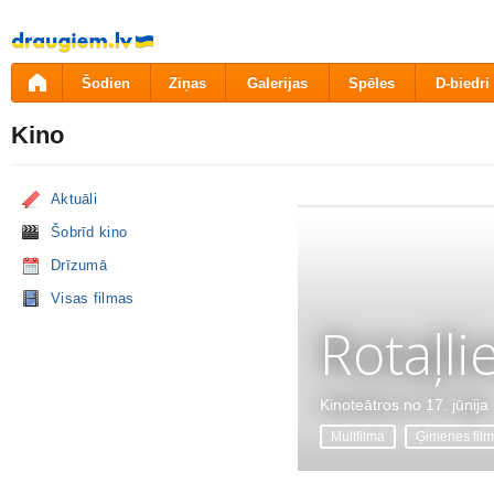
Pāriet
uz
saturu
Šodien
Ziņas
Galerijas
Spēles
D-biedri
Kino
Aktuāli
Šobrīd kino
Drīzumā
Visas filmas
Rotaļli
Kinoteātros no 17. jūnija
Multfilma
Ģimenes fil