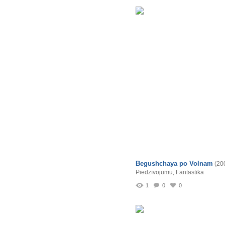
Begushchaya po Volnam
(20
Piedzīvojumu
,
Fantastika
1
0
0