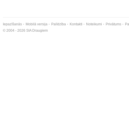
Iepazīšanās
Mobilā versija
Palīdzība
Kontakti
Noteikumi
Privātums
Pa
© 2004 - 2026 SIA Draugiem