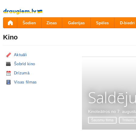
Pāriet
uz
saturu
Šodien
Ziņas
Galerijas
Spēles
D-biedri
Kino
Aktuāli
Šobrīd kino
Drīzumā
Visas filmas
Saldēj
Kinoteātros no 7. august
Šausmu filma
Trilleris