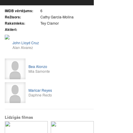
IMDB vērtējums:
6
Režisors:
Cathy Garcia-Molina
Rakstnieks:
Tey Clamor
Aktieri:
John Lloyd Cruz
Alan Alvarez
Bea Alonzo
Mia Samonte
Maricar Reyes
Daphne Recto
Līdzīgās filmas