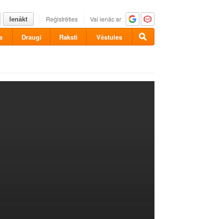
Ienākt
Reģistrēties
Vai ienāc ar
a
Draugi
Raksti
Vēstules