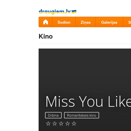
Pāriet
uz
saturu
Šodien
Ziņas
Galerijas
S
Kino
Miss You Lik
Drāma
Romantiskais kino