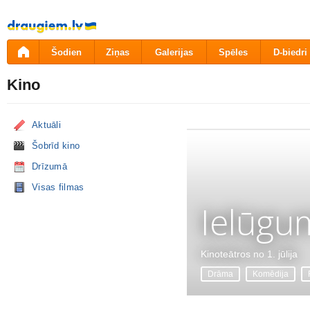
Pāriet
uz
saturu
Šodien
Ziņas
Galerijas
Spēles
D-biedri
Kino
Aktuāli
Šobrīd kino
Drīzumā
Visas filmas
Ielūgu
Kinoteātros no 1. jūlija
Drāma
Komēdija