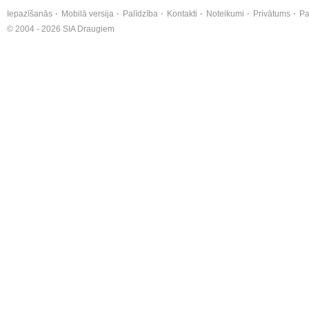
Iepazīšanās
Mobilā versija
Palīdzība
Kontakti
Noteikumi
Privātums
Pa
© 2004 - 2026 SIA Draugiem