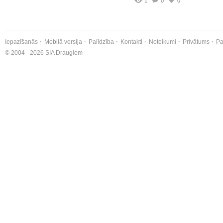
1
0
0
Iepazīšanās
Mobilā versija
Palīdzība
Kontakti
Noteikumi
Privātums
Pa
© 2004 - 2026 SIA Draugiem