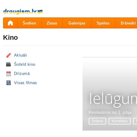
Pāriet
uz
saturu
Šodien
Ziņas
Galerijas
Spēles
D-biedri
Kino
Aktuāli
Šobrīd kino
Drīzumā
Visas filmas
Ielūgu
Kinoteātros no 1. jūlija
Drāma
Komēdija