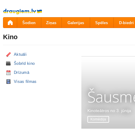
Pāriet
uz
saturu
Šodien
Ziņas
Galerijas
Spēles
D-biedri
Kino
Aktuāli
Šobrīd kino
Drīzumā
Visas filmas
Šausme
Kinoteātros no 3. jūnija
Komēdija