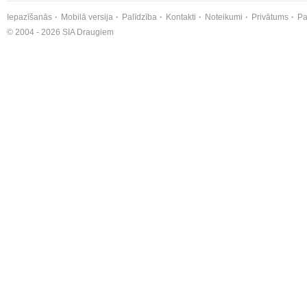
Iepazīšanās
Mobilā versija
Palīdzība
Kontakti
Noteikumi
Privātums
Pa
© 2004 - 2026 SIA Draugiem