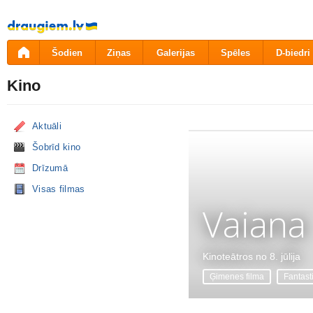
Pāriet
uz
saturu
Šodien
Ziņas
Galerijas
Spēles
D-biedri
Kino
Aktuāli
Šobrīd kino
Drīzumā
Visas filmas
Vaiana
Kinoteātros no 8. jūlija
Ģimenes filma
Fantast