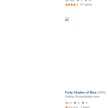
405
2
57
57 balsis
Forty Shades of Blue
(2005)
Drāma
,
Romantiskais kino
9
0
0
1 balss