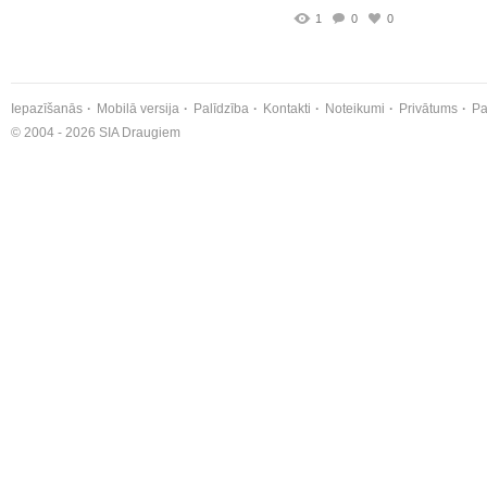
1
0
0
Iepazīšanās
Mobilā versija
Palīdzība
Kontakti
Noteikumi
Privātums
Pa
© 2004 - 2026 SIA Draugiem