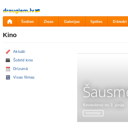
Pāriet
uz
saturu
Šodien
Ziņas
Galerijas
Spēles
D-biedri
Kino
Aktuāli
Šobrīd kino
Drīzumā
Visas filmas
Šausme
Kinoteātros no 3. jūnija
Komēdija