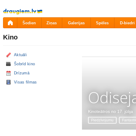
Pāriet
uz
saturu
Šodien
Ziņas
Galerijas
Spēles
D-biedri
Kino
Aktuāli
Šobrīd kino
Drīzumā
Visas filmas
Odisej
Kinoteātros no 17. jūlija
Piedzīvojumu
Fantasti