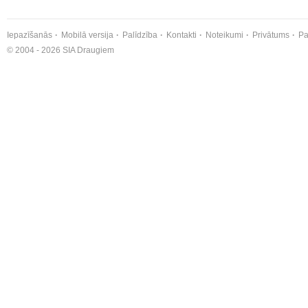
Iepazīšanās
Mobilā versija
Palīdzība
Kontakti
Noteikumi
Privātums
Pa
© 2004 - 2026 SIA Draugiem