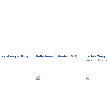
ney of August King
Reflections of Murder
Eagle's Wing
(1974)
(
Vesterns
,
Drāma