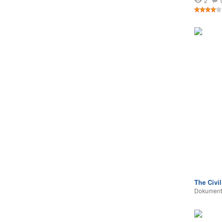
2
The Civi
Dokumentā