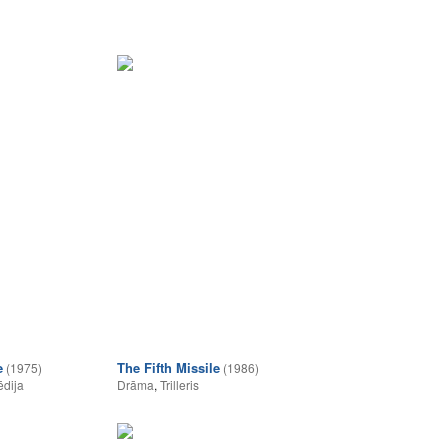
e
The Fifth Missile
(1975)
(1986)
dija
Drāma
,
Trilleris