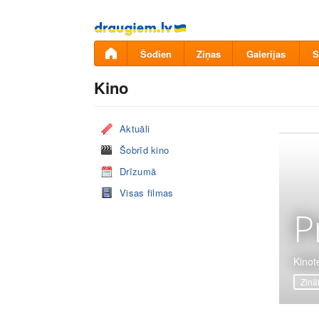
Pāriet
uz
saturu
Šodien
Ziņas
Galerijas
S
Kino
Aktuāli
Šobrīd kino
Drīzumā
Visas filmas
P
Kinot
Zinā