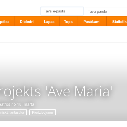
pēles
D-biedri
Lapas
Tops
Pasākumi
Statistik
rojekts 'Ave Maria'
eātros no 18. marta
tniskā fantastika
Piedzīvojumu