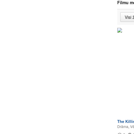
Filmu m
The Killi
Drāma
,
Vē