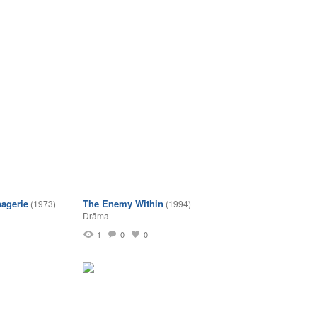
agerie
The Enemy Within
(1973)
(1994)
Drāma
1
0
0