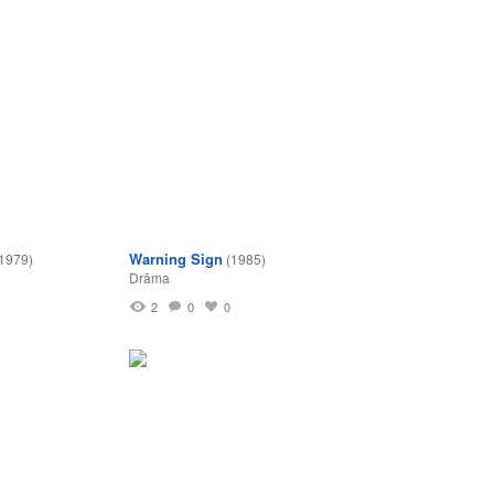
Warning Sign
1979)
(1985)
Drāma
2
0
0