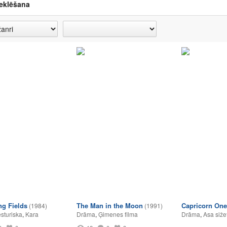
eklēšana
ng Fields
The Man in the Moon
Capricorn One
(1984)
(1991)
sturiska
,
Kara
Drāma
,
Ģimenes filma
Drāma
,
Asa siže