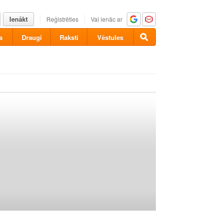
Ienākt
Reģistrēties
Vai ienāc ar
a
Draugi
Raksti
Vēstules