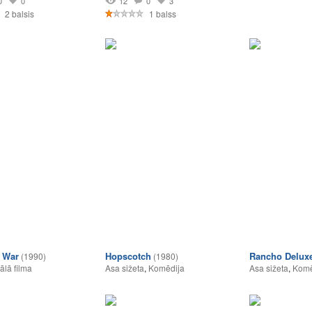
0
0
12
0
3
2 balsis
1 balss
l War
Hopscotch
Rancho Delux
(1990)
(1980)
lā filma
Asa sižeta
,
Komēdija
Asa sižeta
,
Komē