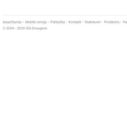
Iepazīšanās
Mobilā versija
Palīdzība
Kontakti
Noteikumi
Privātums
Pa
© 2004 - 2026 SIA Draugiem