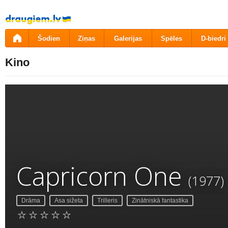
Pāriet
uz
saturu
Šodien
Ziņas
Galerijas
Spēles
D-biedri
Kino
Capricorn One
(1977)
Drāma
Asa sižeta
Trilleris
Zinātniskā fantastika