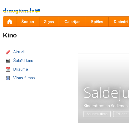
Pāriet
uz
saturu
Šodien
Ziņas
Galerijas
Spēles
D-biedri
Kino
Aktuāli
Šobrīd kino
Drīzumā
Visas filmas
Saldēj
Kinoteātros no šodienas
Šausmu filma
Trilleris