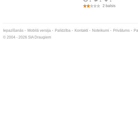
1
1
1
2 balsis
Iepazīšanās
Mobilā versija
Palīdzība
Kontakti
Noteikumi
Privātums
Pa
© 2004 - 2026 SIA Draugiem