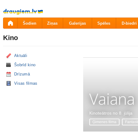
Pāriet
uz
saturu
Šodien
Ziņas
Galerijas
Spēles
D-biedri
Kino
Aktuāli
Šobrīd kino
Drīzumā
Visas filmas
Vaiana
Kinoteātros no 8. jūlija
Ģimenes filma
Fantast