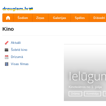
Pāriet
uz
saturu
Šodien
Ziņas
Galerijas
Spēles
D-biedri
Kino
Aktuāli
Šobrīd kino
Drīzumā
Visas filmas
Ielūgu
Kinoteātros no 1. jūlija
Drāma
Komēdija