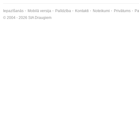
Iepazīšanās
Mobilā versija
Palīdzība
Kontakti
Noteikumi
Privātums
Pa
© 2004 - 2026 SIA Draugiem