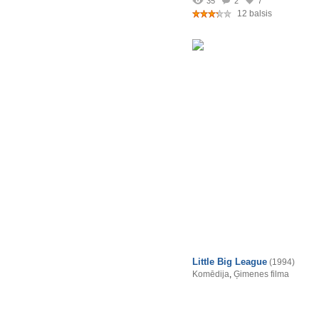
35
2
7
12 balsis
Little Big League
(1994)
Komēdija
,
Ģimenes filma