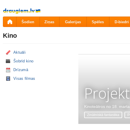
Pāriet
uz
saturu
Šodien
Ziņas
Galerijas
Spēles
D-biedri
Kino
Aktuāli
Šobrīd kino
Drīzumā
Visas filmas
Projekt
Kinoteātros no 18. marta
Zinātniskā fantastika
P