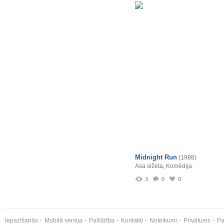
Midnight Run
(1988)
Asa sižeta
,
Komēdija
3
0
0
Iepazīšanās
Mobilā versija
Palīdzība
Kontakti
Noteikumi
Privātums
Pa