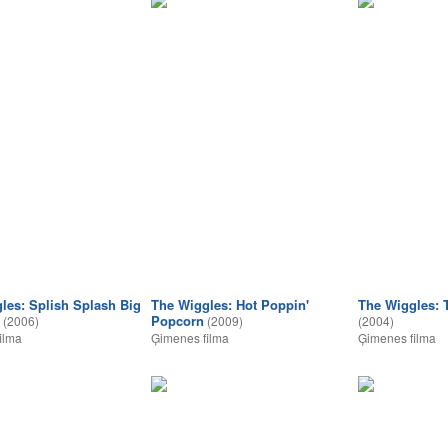
les: Splish Splash Big
The Wiggles: Hot Poppin'
The Wiggles: T
Popcorn
(2006)
(2009)
(2004)
ilma
Ģimenes filma
Ģimenes filma