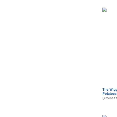
The Wigg
Potatoes
Ģimenes f