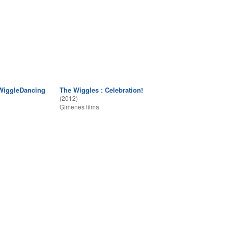
WiggleDancing
The Wiggles : Celebration!
(2012)
Ģimenes filma