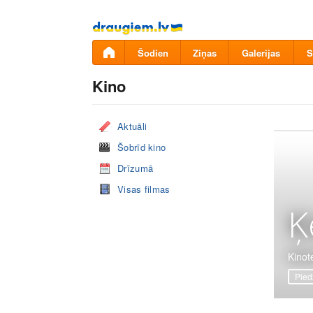
Pāriet
uz
saturu
Šodien
Ziņas
Galerijas
S
Kino
Aktuāli
Šobrīd kino
Drīzumā
Visas filmas
Ķ
Kinot
Pied