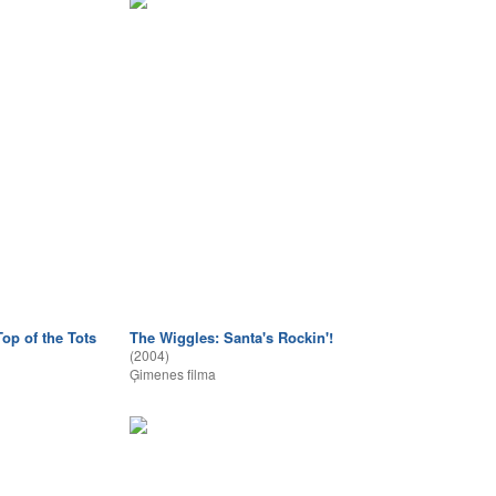
op of the Tots
The Wiggles: Santa's Rockin'!
(2004)
Ģimenes filma