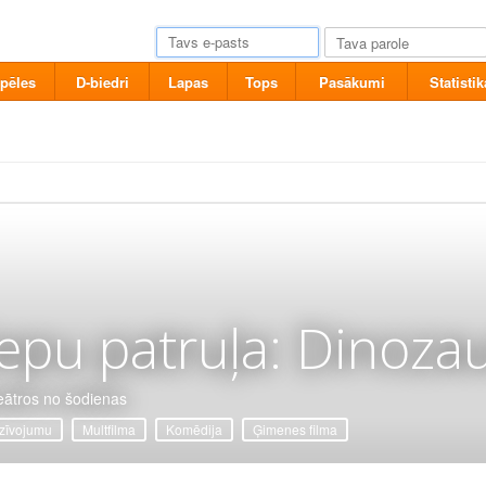
pēles
D-biedri
Lapas
Tops
Pasākumi
Statistik
epu patruļa: Dinozau
eātros no šodienas
zīvojumu
Multfilma
Komēdija
Ģimenes filma