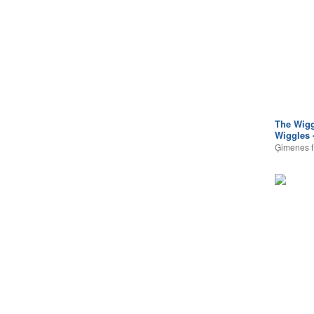
The Wigg
Wiggles 
Ģimenes f