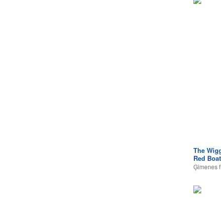
The Wigg
Red Boat
Ģimenes f