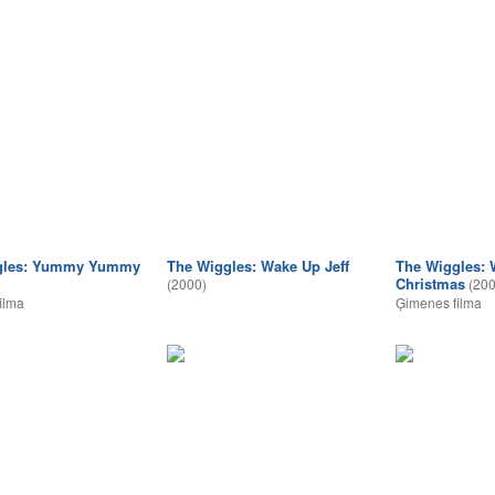
gles: Yummy Yummy
The Wiggles: Wake Up Jeff
The Wiggles: 
Christmas
(2000)
(200
ilma
Ģimenes filma