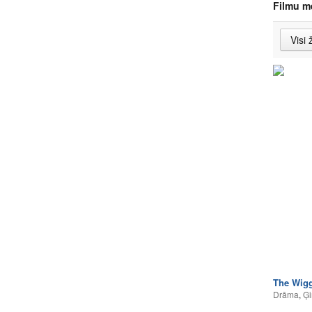
Filmu m
The Wigg
Drāma
,
Ģi