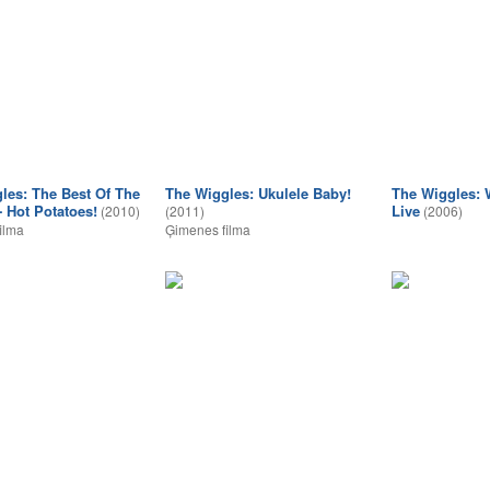
les: The Best Of The
The Wiggles: Ukulele Baby!
The Wiggles: 
- Hot Potatoes!
Live
(2010)
(2011)
(2006)
ilma
Ģimenes filma