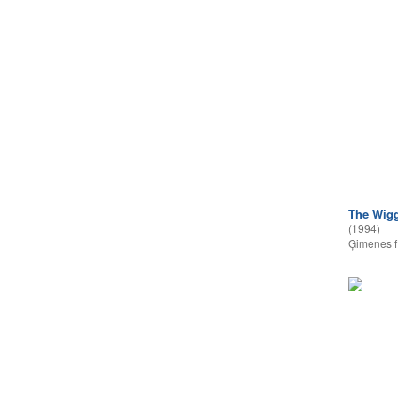
The Wig
(1994)
Ģimenes f