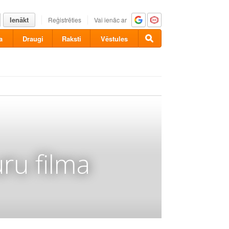
Ienākt
Reģistrēties
Vai ienāc ar
a
Draugi
Raksti
Vēstules
ru filma