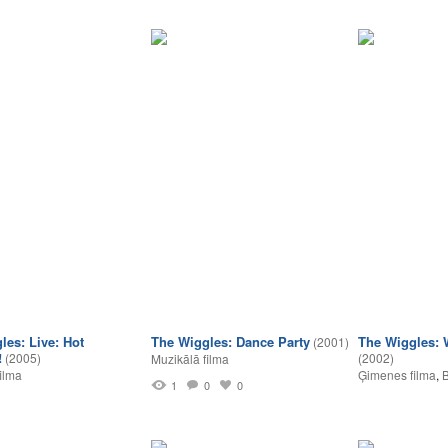
les: Live: Hot
The Wiggles: Dance Party
The Wiggles: 
(2001)
!
(2005)
(2002)
Muzikālā filma
ilma
Ģimenes filma
,
1
0
0