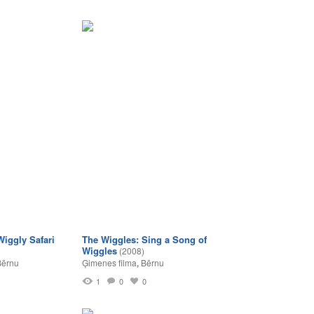
Wiggly Safari
The Wiggles: Sing a Song of
Wiggles
(2008)
Bērnu
Ģimenes filma
,
Bērnu
1
0
0