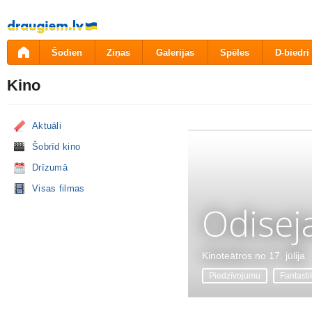
Pāriet
uz
saturu
Šodien
Ziņas
Galerijas
Spēles
D-biedri
Kino
Aktuāli
Šobrīd kino
Drīzumā
Visas filmas
Odisej
Kinoteātros no 17. jūlija
Piedzīvojumu
Fantasti