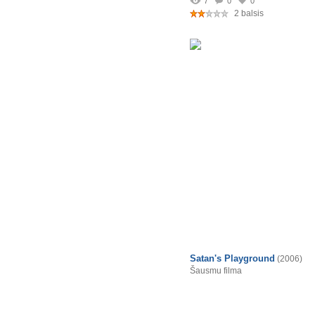
7
0
0
2 balsis
Satan's Playground
(2006)
Šausmu filma