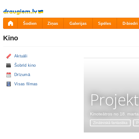
Pāriet
uz
saturu
Šodien
Ziņas
Galerijas
Spēles
D-biedri
Kino
Aktuāli
Šobrīd kino
Drīzumā
Visas filmas
Projekt
Kinoteātros no 18. marta
Zinātniskā fantastika
P