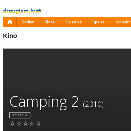
Pāriet
uz
saturu
Šodien
Ziņas
Galerijas
Spēles
D-biedri
Kino
Camping 2
(2010)
Komēdija