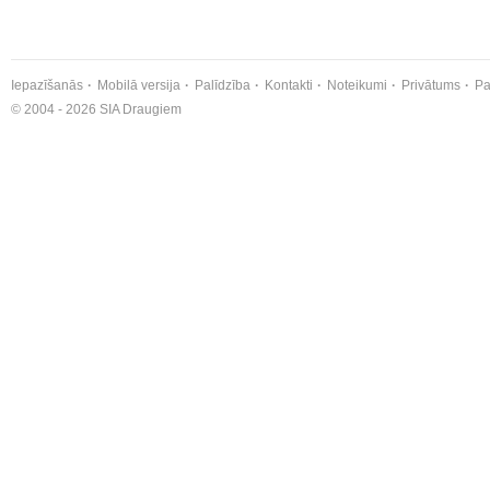
Iepazīšanās
Mobilā versija
Palīdzība
Kontakti
Noteikumi
Privātums
Pa
© 2004 - 2026 SIA Draugiem