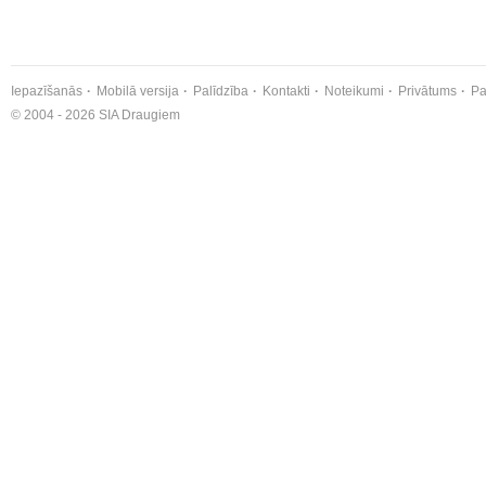
Iepazīšanās
Mobilā versija
Palīdzība
Kontakti
Noteikumi
Privātums
Pa
© 2004 - 2026 SIA Draugiem