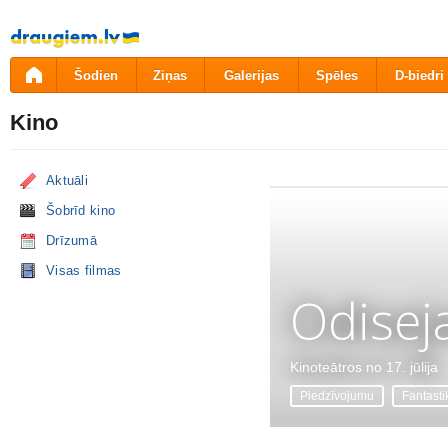
Pāriet
uz
saturu
Šodien
Ziņas
Galerijas
Spēles
D-biedri
Kino
Aktuāli
Šobrīd kino
Drīzumā
Visas filmas
Odisej
Kinoteātros no 17. jūlija
Piedzīvojumu
Fantasti