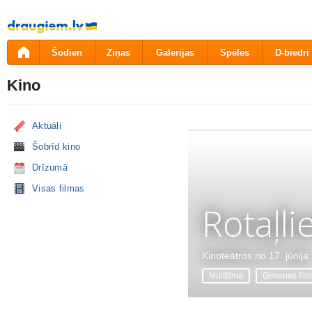
Pāriet
uz
saturu
Šodien
Ziņas
Galerijas
Spēles
D-biedri
Kino
Aktuāli
Šobrīd kino
Drīzumā
Visas filmas
Rotaļli
Kinoteātros no 17. jūnija
Multfilma
Ģimenes fil