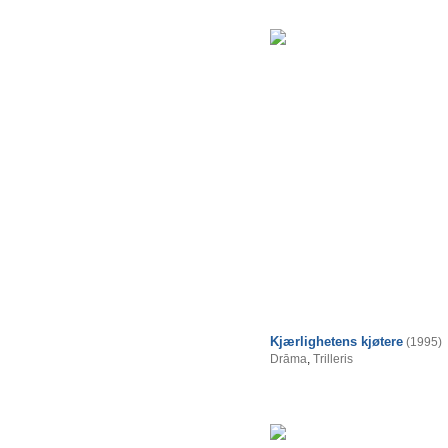
Kjærlighetens kjøtere
(1995)
Drāma
,
Trilleris