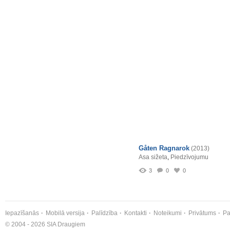
Gåten Ragnarok
(2013)
Asa sižeta
,
Piedzīvojumu
3
0
0
Iepazīšanās
Mobilā versija
Palīdzība
Kontakti
Noteikumi
Privātums
Pa
© 2004 - 2026 SIA Draugiem