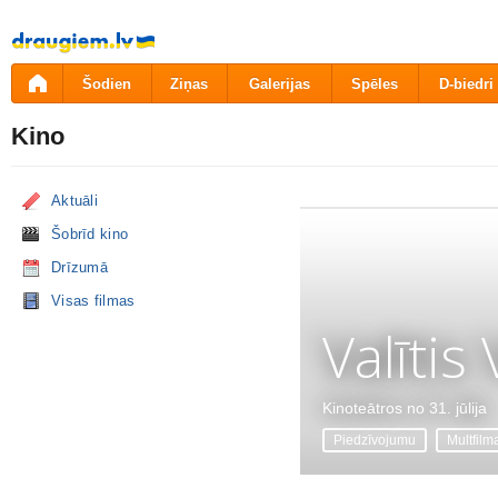
Pāriet
uz
saturu
Šodien
Ziņas
Galerijas
Spēles
D-biedri
Kino
Aktuāli
Šobrīd kino
Drīzumā
Visas filmas
Valītis
Kinoteātros no 31. jūlija
Piedzīvojumu
Multfilm