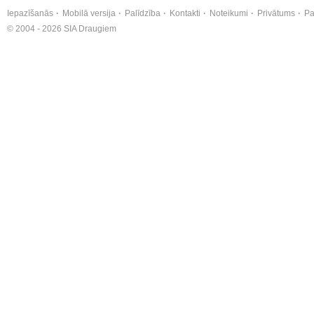
Iepazīšanās
Mobilā versija
Palīdzība
Kontakti
Noteikumi
Privātums
Pa
© 2004 - 2026 SIA Draugiem