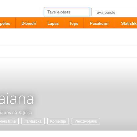
pēles
D-biedri
Lapas
Tops
Pasākumi
Statistik
aiana
ātros no 8. jūlija
nes filma
Fantastika
Komēdija
Piedzīvojumu