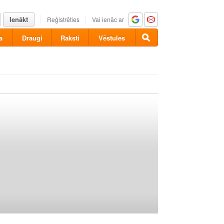
Ienākt
Reģistrēties
Vai ienāc ar
a
Draugi
Raksti
Vēstules