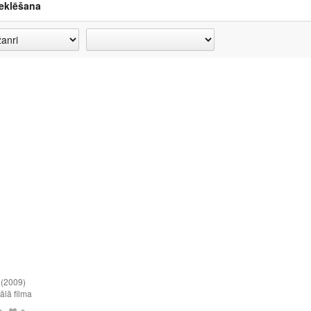
eklēšana
(2009)
lā filma