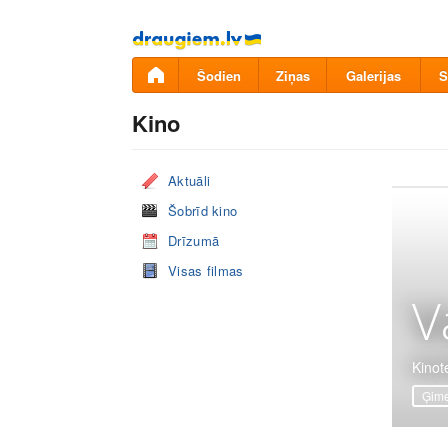
Pāriet
uz
saturu
Šodien
Ziņas
Galerijas
S
Kino
Aktuāli
Šobrīd kino
Drīzumā
Visas filmas
V
Kinote
Ģime