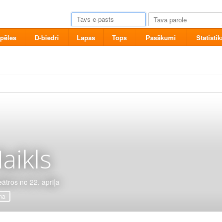
pēles
D-biedri
Lapas
Tops
Pasākumi
Statistik
aikls
eātros no 22. aprīļa
ma