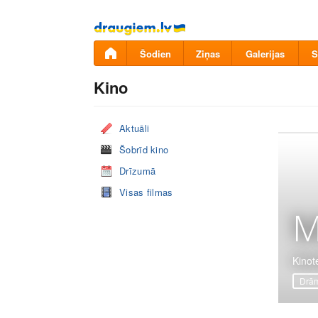
Pāriet
uz
saturu
Šodien
Ziņas
Galerijas
S
Kino
Aktuāli
Šobrīd kino
Drīzumā
Visas filmas
M
Kinot
Drā