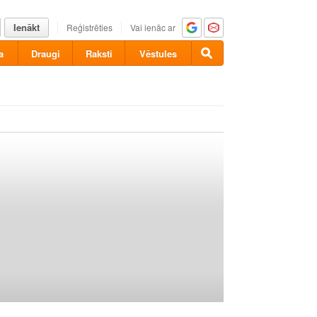
Ienākt
Reģistrēties
Vai ienāc ar
a
Draugi
Raksti
Vēstules