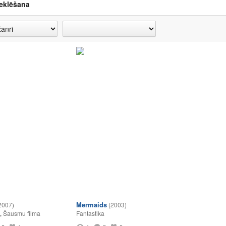
eklēšana
Mermaids
2007)
(2003)
,
Šausmu filma
Fantastika