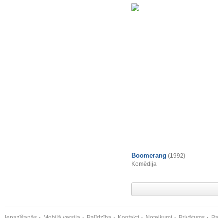
Boomerang
(1992)
Komēdija
Iepazīšanās
Mobilā versija
Palīdzība
Kontakti
Noteikumi
Privātums
Pa