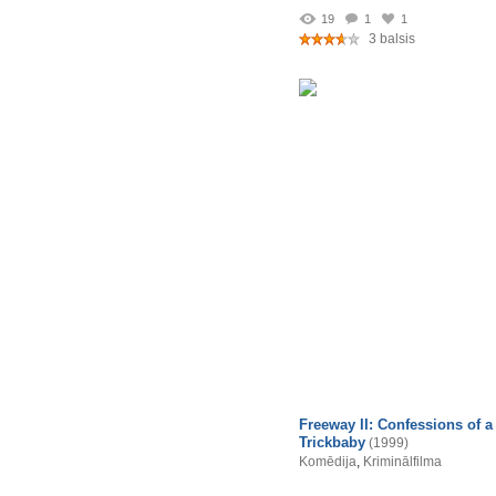
19
1
1
3 balsis
Freeway II: Confessions of a
Trickbaby
(1999)
Komēdija
,
Kriminālfilma