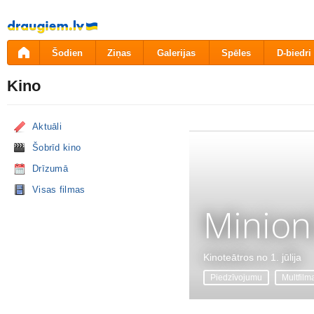
Pāriet
uz
saturu
Šodien
Ziņas
Galerijas
Spēles
D-biedri
Kino
Aktuāli
Šobrīd kino
Drīzumā
Visas filmas
Minion
Kinoteātros no 1. jūlija
Piedzīvojumu
Multfilm