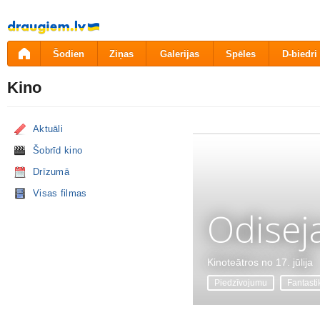
Pāriet
uz
saturu
Šodien
Ziņas
Galerijas
Spēles
D-biedri
Kino
Aktuāli
Šobrīd kino
Drīzumā
Visas filmas
Odisej
Kinoteātros no 17. jūlija
Piedzīvojumu
Fantasti