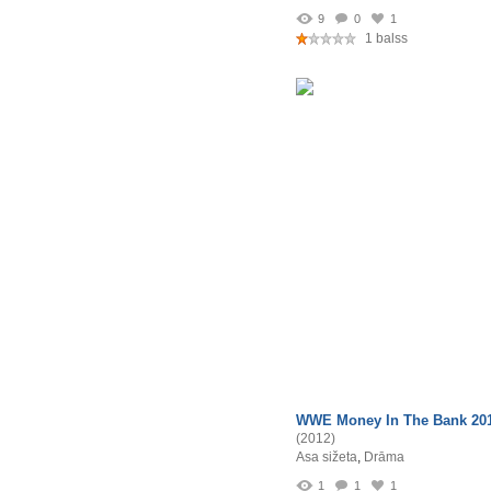
9
0
1
1 balss
WWE Money In The Bank 20
(2012)
Asa sižeta
,
Drāma
1
1
1