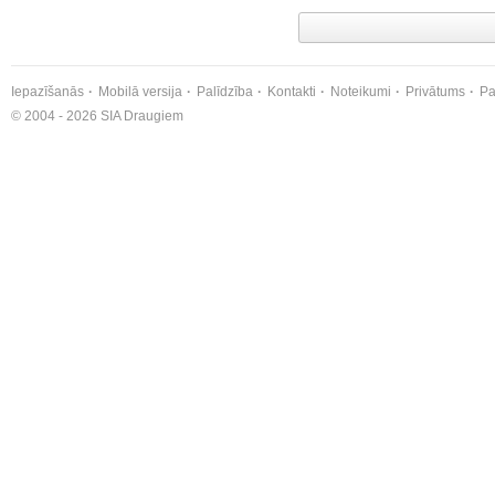
Iepazīšanās
Mobilā versija
Palīdzība
Kontakti
Noteikumi
Privātums
Pa
© 2004 - 2026 SIA Draugiem