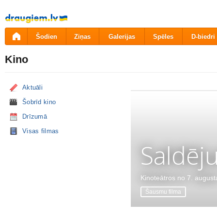
Pāriet
uz
saturu
Šodien
Ziņas
Galerijas
Spēles
D-biedri
Kino
Aktuāli
Šobrīd kino
Drīzumā
Visas filmas
Saldēj
Kinoteātros no 7. august
Šausmu filma