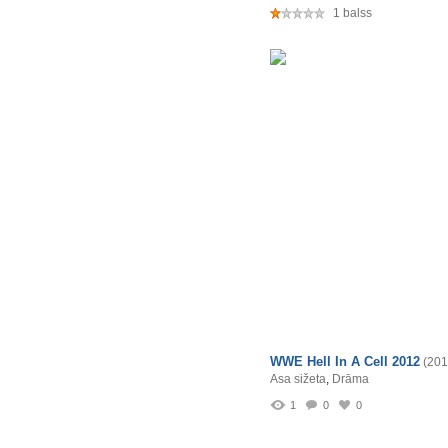
1 balss
WWE Hell In A Cell 2012
(201
Asa sižeta
,
Drāma
1
0
0