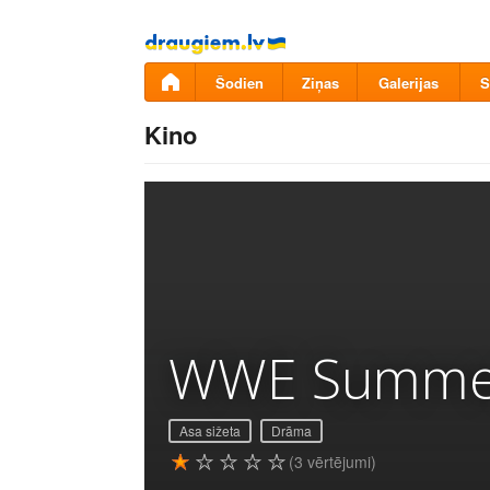
Pāriet
uz
saturu
Šodien
Ziņas
Galerijas
S
Kino
WWE Summer
Asa sižeta
Drāma
(3 vērtējumi)