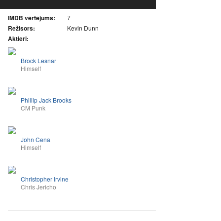
IMDB vērtējums:
7
Režisors:
Kevin Dunn
Aktieri:
Brock Lesnar
Himself
Phillip Jack Brooks
CM Punk
John Cena
Himself
Christopher Irvine
Chris Jericho