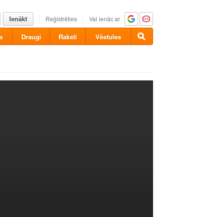
Ienākt
Reģistrēties
Vai ienāc ar
a
Draugi
Raksti
Vēstules