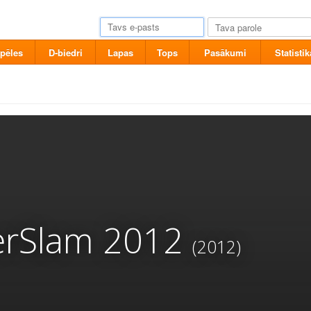
pēles
D-biedri
Lapas
Tops
Pasākumi
Statistik
Slam 2012
(2012)