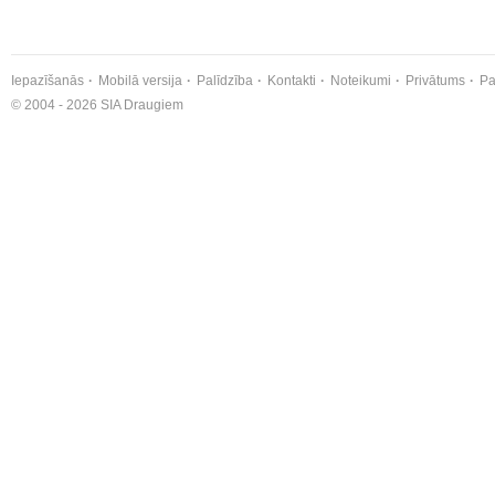
Iepazīšanās
Mobilā versija
Palīdzība
Kontakti
Noteikumi
Privātums
Pa
© 2004 - 2026 SIA Draugiem