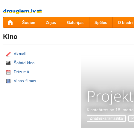
Pāriet
uz
saturu
Šodien
Ziņas
Galerijas
Spēles
D-biedri
Kino
Aktuāli
Šobrīd kino
Drīzumā
Visas filmas
Projekt
Kinoteātros no 18. marta
Zinātniskā fantastika
P